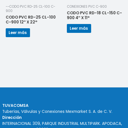
--CODO PVC RD-25 CL-100 C-
CONEXIONES PVC C-900
900
CODO PVC RD-18 CL-150 C-
CODO PVC RD-25 CL-100
900 4″ X 11°
C-900 12″ X 22°
Leer más
Leer más
TUVACOMSA
Tuberías, Válvulas y Conexiones Mexmarket S. A. de C. V.
Dirección
INTERNACIONAL 309, PARQUE INDUSTRIAL MULTIPARK. APODACA,