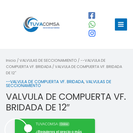
Ir
al
contenido
Main
Menu
Inicio
/
VALVULAS DE SECCIONAMIENTO
/
--VALVULA DE
COMPUERTA VF. BRIDADA
/ VALVULA DE COMPUERTA VF. BRIDADA
DE 12″
--VALVULA DE COMPUERTA VF. BRIDADA
,
VALVULAS DE
SECCIONAMIENTO
VALVULA DE COMPUERTA VF.
BRIDADA DE 12″
TUVACOMSA
Online
¿Requieres el precio o más