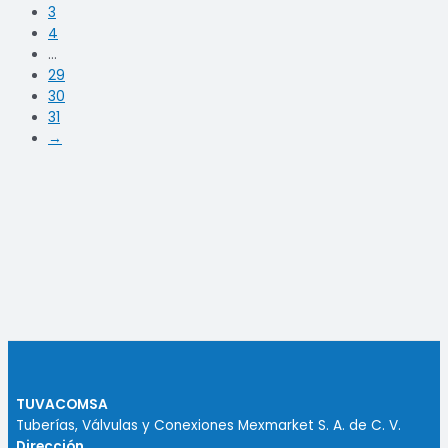
3
4
…
29
30
31
→
TUVACOMSA
Tuberías, Válvulas y Conexiones Mexmarket S. A. de C. V.
Dirección