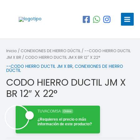
Ir
al
contenido
Main
Menu
Inicio
/
CONEXIONES DE HIERRO DÚCTIL
/
--CODO HIERRO DUCTIL
JM X BR
/ CODO HIERRO DUCTIL JM X BR 12″ X 22°
--CODO HIERRO DUCTIL JM X BR
,
CONEXIONES DE HIERRO
DÚCTIL
CODO HIERRO DUCTIL JM X
BR 12″ X 22°
TUVACOMSA
Online
¿Requieres el precio o más
información de este producto?