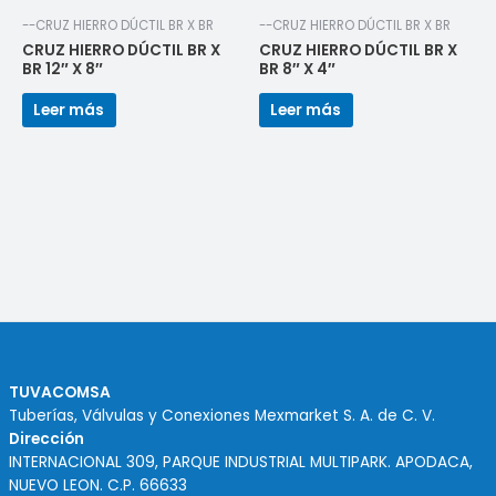
--CRUZ HIERRO DÚCTIL BR X BR
--CRUZ HIERRO DÚCTIL BR X BR
CRUZ HIERRO DÚCTIL BR X
CRUZ HIERRO DÚCTIL BR X
BR 12″ X 8″
BR 8″ X 4″
Leer más
Leer más
TUVACOMSA
Tuberías, Válvulas y Conexiones Mexmarket S. A. de C. V.
Dirección
INTERNACIONAL 309, PARQUE INDUSTRIAL MULTIPARK. APODACA,
NUEVO LEON. C.P. 66633