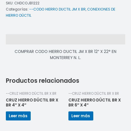
SKU:
CHDCOJB1222
Categorías:
--CODO HIERRO DUCTIL JM X BR
,
CONEXIONES DE
HIERRO DÚCTIL
Descripción
COMPRAR CODO HIERRO DUCTIL JM X BR 12″ X 22° EN
MONTERREY N. L.
Productos relacionados
--CRUZ HIERRO DÚCTIL BR X BR
--CRUZ HIERRO DÚCTIL BR X BR
CRUZ HIERRO DÚCTIL BR X
CRUZ HIERRO DÚCTIL BR X
BR 4″ X 4″
BR 6″ X 4″
Leer más
Leer más