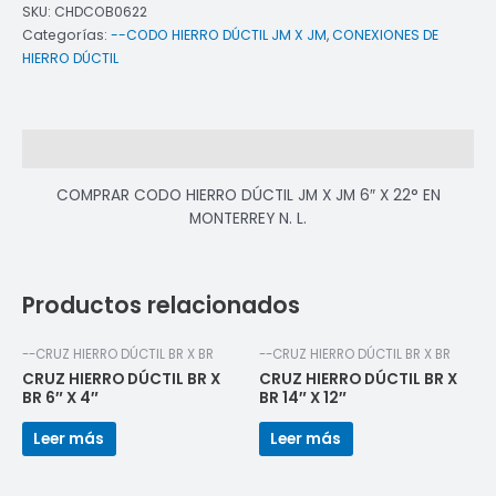
SKU:
CHDCOB0622
Categorías:
--CODO HIERRO DÚCTIL JM X JM
,
CONEXIONES DE
HIERRO DÚCTIL
Descripción
COMPRAR CODO HIERRO DÚCTIL JM X JM 6″ X 22° EN
MONTERREY N. L.
Productos relacionados
--CRUZ HIERRO DÚCTIL BR X BR
--CRUZ HIERRO DÚCTIL BR X BR
CRUZ HIERRO DÚCTIL BR X
CRUZ HIERRO DÚCTIL BR X
BR 6″ X 4″
BR 14″ X 12″
Leer más
Leer más