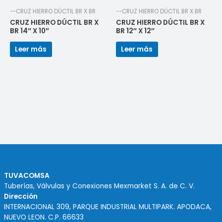
--CRUZ HIERRO DÚCTIL BR X BR
--CRUZ HIERRO DÚCTIL BR X BR
CRUZ HIERRO DÚCTIL BR X
CRUZ HIERRO DÚCTIL BR X
BR 14″ X 10″
BR 12″ X 12″
Leer más
Leer más
TUVACOMSA
Tuberías, Válvulas y Conexiones Mexmarket S. A. de C. V.
Dirección
INTERNACIONAL 309, PARQUE INDUSTRIAL MULTIPARK. APODACA,
NUEVO LEON. C.P. 66633