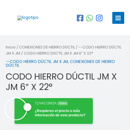
Ir
al
contenido
Main
Menu
Inicio
/
CONEXIONES DE HIERRO DÚCTIL
/
--CODO HIERRO DÚCTIL
JM X JM
/ CODO HIERRO DÚCTIL JM X JM 6″ X 22°
--CODO HIERRO DÚCTIL JM X JM
,
CONEXIONES DE HIERRO
DÚCTIL
CODO HIERRO DÚCTIL JM X
JM 6″ X 22°
TUVACOMSA
Online
¿Requieres el precio o más
información de este producto?