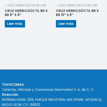
--CRUZ HIERRO DÚCTIL BR X BR
--CRUZ HIERRO DÚCTIL BR X BR
CRUZ HIERRO DÚCTIL BR X
CRUZ HIERRO DÚCTIL BR X
BR 8″ X 4″
BR 10″ X 6″
Leer más
Leer más
TUVACOMSA
Tuberías, Válvulas y Conexiones Mexmarket S. A. de C. V.
Dirección
INTERNACIONAL 309, PARQUE INDUSTRIAL MULTIPARK. APODACA,
NUEVO LEON. C.P. 66633