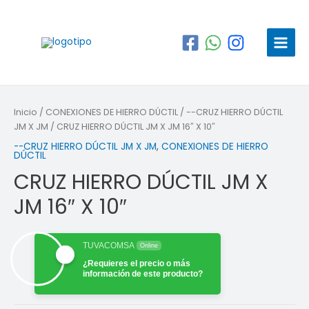
Ir
al
contenido
Main
Menu
Inicio
/
CONEXIONES DE HIERRO DÚCTIL
/
--CRUZ HIERRO DÚCTIL
JM X JM
/ CRUZ HIERRO DÚCTIL JM X JM 16″ X 10″
--CRUZ HIERRO DÚCTIL JM X JM
,
CONEXIONES DE HIERRO
DÚCTIL
CRUZ HIERRO DÚCTIL JM X
JM 16″ X 10″
TUVACOMSA
Online
¿Requieres el precio o más
información de este producto?