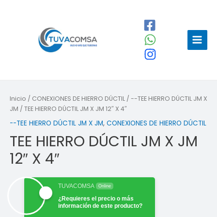
Ir
al
contenido
Main
Menu
Inicio
/
CONEXIONES DE HIERRO DÚCTIL
/
--TEE HIERRO DÚCTIL JM X
JM
/ TEE HIERRO DÚCTIL JM X JM 12″ X 4″
--TEE HIERRO DÚCTIL JM X JM
,
CONEXIONES DE HIERRO DÚCTIL
TEE HIERRO DÚCTIL JM X JM
12″ X 4″
TUVACOMSA
Online
¿Requieres el precio o más
información de este producto?