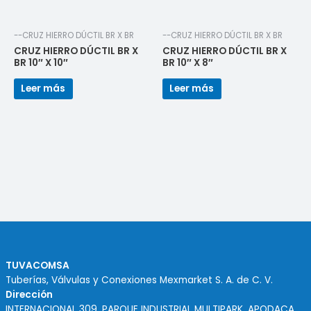
--CRUZ HIERRO DÚCTIL BR X BR
--CRUZ HIERRO DÚCTIL BR X BR
CRUZ HIERRO DÚCTIL BR X
CRUZ HIERRO DÚCTIL BR X
BR 10″ X 10″
BR 10″ X 8″
Leer más
Leer más
TUVACOMSA
Tuberías, Válvulas y Conexiones Mexmarket S. A. de C. V.
Dirección
INTERNACIONAL 309, PARQUE INDUSTRIAL MULTIPARK. APODACA,